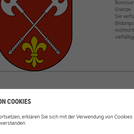
Boncourt
Grenze.
Sie verf
Bildungs
wohnortn
vielfält
ON COOKIES
COR
ortsetzen, erklären Sie sich mit der Verwendung von Cookies
Cornol i
nverstanden.
ideal ge
Mit ihre