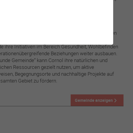
en Flächen und zahlreichen Wasserläufen bietet sie
ige Umgebung, die sich besonders durch eine hohe
alität auszeichnet.
on einem starken Gemeinschaftsgeist und dem Willen
mik und sozialem Zusammenhalt, möchte die
 ihre Initiativen im Bereich Gesundheit, Wohlbefinden
rationenübergreifende Beziehungen weiter ausbauen.
unde Gemeinde“ kann Cornol ihre natürlichen und
chen Ressourcen gezielt nutzen, um aktive
isen, Begegnungsorte und nachhaltige Projekte auf
samten Gebiet zu fördern.
Gemeinde anzeigen