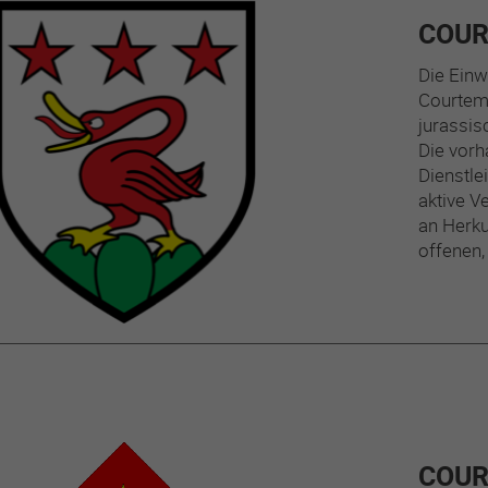
COUR
Die Einw
Courtema
jurassis
Die vorh
Dienstle
aktive V
an Herk
offenen,
COU