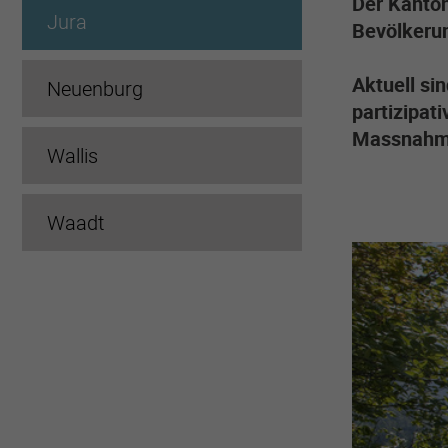
Der Kanton
Jura
Bevölkeru
Aktuell si
Neuenburg
partizipat
Massnahme
Wallis
Waadt