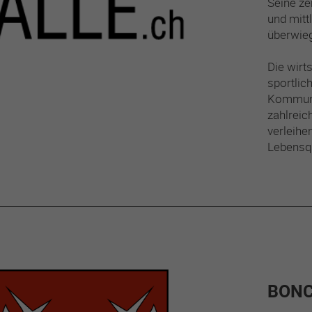
Seine ze
und mitt
überwieg
Die wirts
sportlic
Kommunik
zahlreic
verleihe
Lebensqu
BON