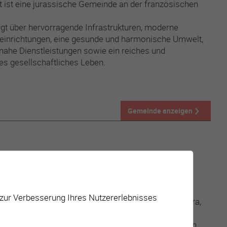
 ist eine jurassische Gemeinde an der französischen
ügt über hervorragende Infrastrukturen, moderne
einrichtungen, eine gesunde und harmonische Umwelt,
ahe Dienstleistungen sowie ein reiches und
iges gesellschaftliches Leben.
Gemeinde anzeigen
NOL
 zur Verbesserung Ihres Nutzererlebnisses
st eine Gemeinde im Bezirk Porrentruy im Kanton Jura,
legen zwischen Delémont und Porrentruy.
n landwirtschaftlich geprägten Landschaften, Wäldern,