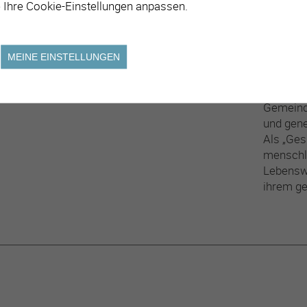
 Ihre Cookie-Einstellungen anpassen.
naturnah
eine ruh
Lebensqu
MEINE EINSTELLUNGEN
Belebt v
zu Dyna
Gemeinde
und gene
Als „Ges
menschli
Lebenswe
ihrem ge