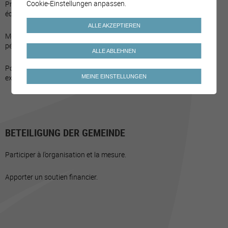
Cookie-Einstellungen anpassen.
Prise en compte des aspects ergonomiques pour les nouveaux
équipements en mobilier pour les élèves.
ALLE AKZEPTIEREN
Mobilier modulable qui s'adapte aux nouveaux concepts
pédagogiques.
ALLE ABLEHNEN
Possibilités de moduler la classe pour des travaux en groupe par
exemple.
MEINE EINSTELLUNGEN
BETEILIGUNG DER GEMEINDE
Participer à l’organisation et la mesure.
Apporter un soutien financier.