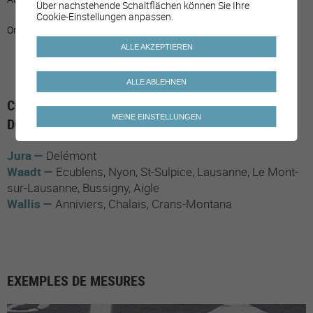
Über nachstehende Schaltflächen können Sie Ihre
Cookie-Einstellungen anpassen.
Organisation von Sensibilisierungsaktivitäten.
ALLE AKZEPTIEREN
ALLE ABLEHNEN
COMMUNES AYANT MIS EN PLACE LE SOUS-
MEINE EINSTELLUNGEN
DOMAINE
Jura
Delémont
Waadt
Ecublens
Nyon
St-Sulpice
Lausanne
Le Mont-
sur-Lausanne
Bussigny
Aigle
Wallis
Anniviers
Chalais
Crans-Montana
EXEMPLES DE MESURES