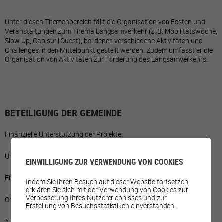
Unter diesen Themenbereich fällt die Organisation von Festen und
Veranstaltungen zum Thema Langsamverkehr (z. B. Mobilitätswoche,
Slow Up, Cap sur l’Ouest), bei denen verschiedene Aktivitäten und
Challenges in den Mittelpunkt gestellt werden. Zudem umfasst er die
Organisation von Aktivitäten zur Förderung des Langsamverkehrs.
BETEILIGUNG DER GEMEINDE
Finanzielle Unterstützung der Projekte.
Unterstützung durch das Gemeindepersonal.
EINWILLIGUNG ZUR VERWENDUNG VON COOKIES
Einrichtung eines Festbereichs.
Indem Sie Ihren Besuch auf dieser Website fortsetzen,
erklären Sie sich mit der Verwendung von Cookies zur
Verbesserung Ihres Nutzererlebnisses und zur
Organisation der Veranstaltungen.
Erstellung von Besuchsstatistiken einverstanden.
Ausleihe von Velos und Elektrovelos.