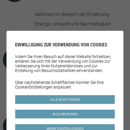
Aktionen im Bereich der Ernährung
Energie, Umwelt und Nachhaltigkeit
Mobilität und Raumplanung
EINWILLIGUNG ZUR VERWENDUNG VON COOKIES
Indem Sie Ihren Besuch auf dieser Website fortsetzen,
FREIZEITANGEBOTE
erklären Sie sich mit der Verwendung von Cookies zur
Verbesserung Ihres Nutzererlebnisses und zur
Erstellung von Besuchsstatistiken einverstanden.
Über nachstehende Schaltflächen können Sie Ihre
Aktivitäten für Jugendliche
Cookie-Einstellungen anpassen.
Aktivitäten/Feste/Veranstaltungen zum
Thema Mobilität
ALLE AKZEPTIEREN
ALLE ABLEHNEN
FAMILIE UND SOLIDARITÄT
MEINE EINSTELLUNGEN