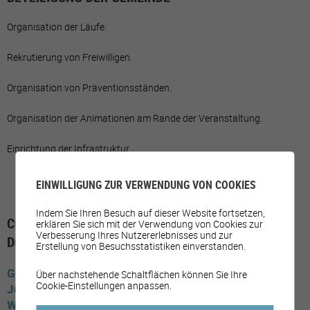
Organisation der Läufe.
Rekrutierung von Freiwilligen.
Organisation von Präventionsständen.
Organisation der Animationen am Rande der Veranstaltung.
Einrichtung der Infrastruktur.
EINWILLIGUNG ZUR VERWENDUNG VON COOKIES
Indem Sie Ihren Besuch auf dieser Website fortsetzen,
COMMUNES AYANT MIS EN PLACE LE SOUS-
erklären Sie sich mit der Verwendung von Cookies zur
Verbesserung Ihres Nutzererlebnisses und zur
DOMAINE
Erstellung von Besuchsstatistiken einverstanden.
Genf
Chêne-Bourg
Onex
Über nachstehende Schaltflächen können Sie Ihre
Cookie-Einstellungen anpassen.
Jura
Courgenay
Waadt
Renens
Gland
Lausanne