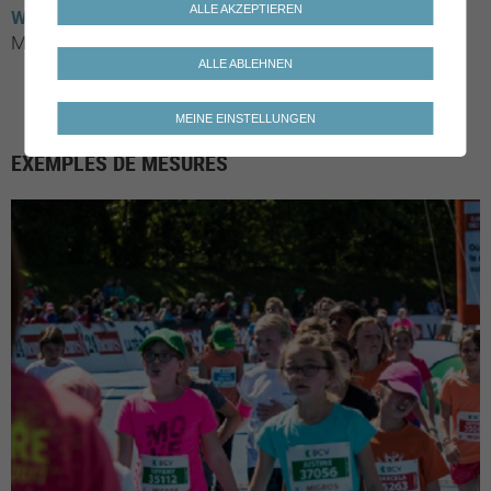
ALLE AKZEPTIEREN
Wallis
Conthey
Sierre
Grimisuat
Icogne
Lens
Monthey
Nendaz
Noble-Contrée
Vernayaz
Leytron
ALLE ABLEHNEN
MEINE EINSTELLUNGEN
EXEMPLES DE MESURES