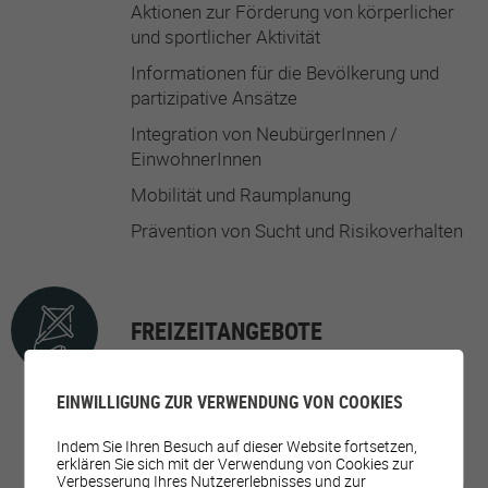
Aktionen zur Förderung von körperlicher
und sportlicher Aktivität
Informationen für die Bevölkerung und
partizipative Ansätze
Integration von NeubürgerInnen /
EinwohnerInnen
Mobilität und Raumplanung
Prävention von Sucht und Risikoverhalten
FREIZEITANGEBOTE
EINWILLIGUNG ZUR VERWENDUNG VON COOKIES
Aktivitäten für ältere Menschen
Indem Sie Ihren Besuch auf dieser Website fortsetzen,
Aktivitäten für Jugendliche
erklären Sie sich mit der Verwendung von Cookies zur
Verbesserung Ihres Nutzererlebnisses und zur