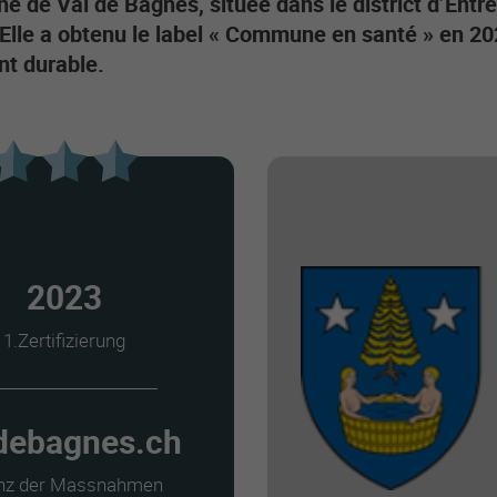
 de Val de Bagnes, située dans le district d’Entr
 Elle a obtenu le label « Commune en santé » en 2
t durable.
2023
1.Zertifizierung
debagnes.ch
anz der Massnahmen