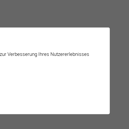
 zur Verbesserung Ihres Nutzererlebnisses
ktivitäten für Jugendliche
örperliche und sportliche Aktivitäten / Kurse /
eranstaltungen