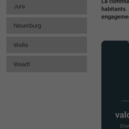
La commune
Jura
habitants.
engagemen
Neuenburg
Wallis
Waadt
val
Bil