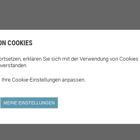
FREIZEITANGEBOTE
ON COOKIES
ortsetzen, erklären Sie sich mit der Verwendung von Cookies
Aktivitäten für ältere Menschen
A
nverstanden.
Aktivitäten zur Förderung der Kultur für alle
K
V
 Ihre Cookie-Einstellungen anpassen.
MEINE EINSTELLUNGEN
FAMILIE UND SOLIDARITÄT