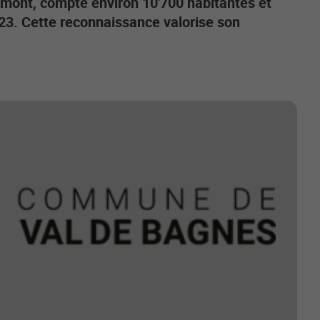
emont, compte environ 10'700 habitantes et
023. Cette reconnaissance valorise son