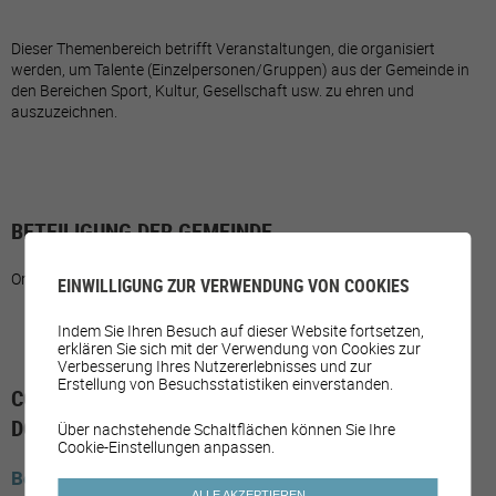
Dieser Themenbereich betrifft Veranstaltungen, die organisiert
werden, um Talente (Einzelpersonen/Gruppen) aus der Gemeinde in
den Bereichen Sport, Kultur, Gesellschaft usw. zu ehren und
auszuzeichnen.
BETEILIGUNG DER GEMEINDE
Organisation und Durchführung der Veranstaltungen.
EINWILLIGUNG ZUR VERWENDUNG VON COOKIES
Indem Sie Ihren Besuch auf dieser Website fortsetzen,
erklären Sie sich mit der Verwendung von Cookies zur
Verbesserung Ihres Nutzererlebnisses und zur
Erstellung von Besuchsstatistiken einverstanden.
COMMUNES AYANT MIS EN PLACE LE SOUS-
DOMAINE
Über nachstehende Schaltflächen können Sie Ihre
Cookie-Einstellungen anpassen.
Bern
Valbirse
ALLE AKZEPTIEREN