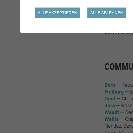
Einstellung 
ALLE AKZEPTIEREN
ALLE ABLEHNEN
Übermittlung 
Bereitstellun
COMMUN
Bern
Reco
Freiburg
E
Genf
Chên
Jura
Ross
Waadt
Ber
Wallis
Chi
Nendaz
Sax
Crans-Mont