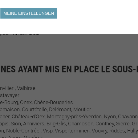
externer Fachpersonen.
MEINE EINSTELLUNGEN
der Informationen an die Eltern.
g der Infrastruktur.
ES AYANT MIS EN PLACE LE SOUS
nvilier
Valbirse
stavayer
e-Bourg
Onex
Chêne-Bougeries
emaison
Courtételle
Delémont
Moutier
cher
Château-d'Oex
Montagny-près-Yverdon
Nyon
Chavann
ppis
Sion
Anniviers
Brig-Glis
Chamoson
Conthey
Sierre
Gr
on
Noble-Contrée
Visp
Visperterminen
Vouvry
Riddes
Fully
ana
Agarn
Orsières