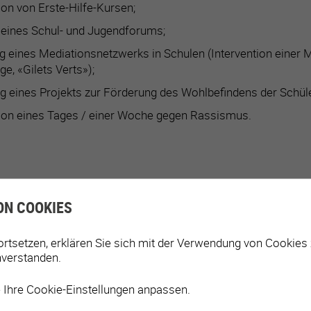
on von Erste-Hilfe-Kursen;
eines Schul- und Jugendforums;
ng eines Mediationsnetzwerks in Schulen (Intervention einer 
ge, «Gilets Verts»);
 eines Projekts zur Förderung des Wohlbefindens der Schül
ion eines Tages / einer Woche gegen Rassismus.
IGUNG DER GEMEINDE
ON COOKIES
ortsetzen, erklären Sie sich mit der Verwendung von Cookies
 der Massnahmen über die Schule.
nverstanden.
g der Projekte zur Gesundheitsförderung.
 Ihre Cookie-Einstellungen anpassen.