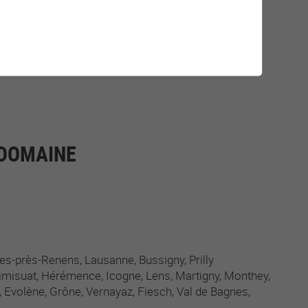
-DOMAINE
es-près-Renens
Lausanne
Bussigny
Prilly
imisuat
Hérémence
Icogne
Lens
Martigny
Monthey
Evolène
Grône
Vernayaz
Fiesch
Val de Bagnes