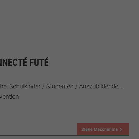
NECTÉ FUTÉ
e, Schulkinder / Studenten / Auszubildende, Kinder
vention
Siehe Massnahme