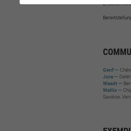
Erstellen ein
Bereitstellu
COMMUN
Genf
Chên
Jura
Delé
Waadt
Ber
Wallis
Chi
Savièse
Ver
EXEMPL