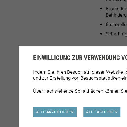
Erarbeitu
Behinderu
finanziel
Schaffung
EINWILLIGUNG ZUR VERWENDUNG V
BETEIL
Indem Sie Ihren Besuch auf dieser Website f
und zur Erstellung von Besuchsstatistiken ei
Umsetzung d
Über nachstehende Schaltflächen können Sie
Finanzielle 
ALLE AKZEPTIEREN
ALLE ABLEHNEN
Information 