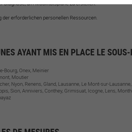
er Diagnose, um Mobilitätspläne zu erstellen.
ng der erforderlichen personellen Ressourcen.
ES AYANT MIS EN PLACE LE SOUS
e-Bourg
Onex
Meinier
mont
Moutier
cher
Nyon
Renens
Gland
Lausanne
Le Mont-sur-Lausanne
ppis
Sion
Anniviers
Conthey
Grimisuat
Icogne
Lens
Month
nayaz
ES DE MESURES