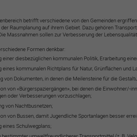
nbereich betrifft verschiedene von den Gemeinden ergriff
d der Raumplanung auf ihrem Gebiet. Dazu gehören Transport
Die Massnahmen sollen zur Verbesserung der Lebensqualität 
erschiedene Formen denkbar:
g einer diesbezüglichen kommunalen Politik, Erarbeitung e
g eines kommunalen Richtplans für Natur, Grünflächen und L
ng von Dokumenten, in denen die Meilensteine für die Gestalt
ion von «Bürgerspaziergängen», bei denen die Einwohner/-i
en oder Verbesserungen vorzuschlagen;
ng von Nachtbusnetzen;
ion von Bussen, damit Jugendliche Sportanlagen besser erre
g eines Schulwegplans;
 bestimmter umweltfreundlicherer Transportmittel (z. B. Velo