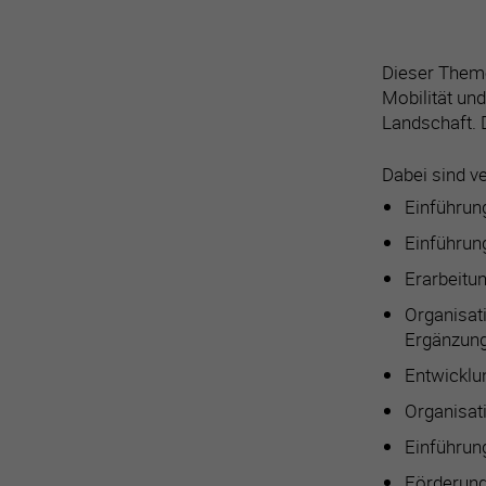
Dieser Theme
Mobilität un
Landschaft. 
Dabei sind v
Einführun
Einführun
Erarbeitu
Organisat
Ergänzung
Entwicklu
Organisat
Einführun
Förderung