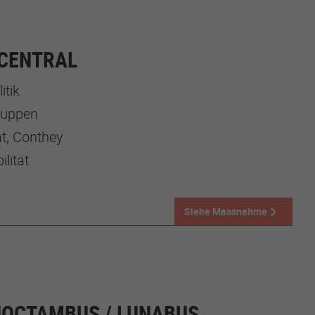
 CENTRAL
itik
gruppen
t, Conthey
lität
Siehe Massnahme
 NOCTAMBUS / LUNABUS