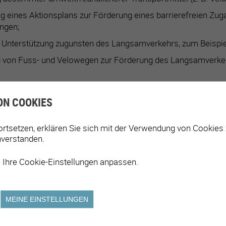
ng eines Aktionsplans zur Förderung eines barrierefreien Z
ngen;
le Unterstützung zugunsten des Langsamverkehrs, zum Beispiel
 von Fuss- und Velowegen zur Förderung des Langsamverke
ON COOKIES
IGUNG DER GEMEINDE
ortsetzen, erklären Sie sich mit der Verwendung von Cookies
nverstanden.
er Massnahmen in den Bereichen Mobilität und Raumplanun
 Ihre Cookie-Einstellungen anpassen.
Unterstützung und Organisation der Massnahmen.
MEINE EINSTELLUNGEN
der Bevölkerung über die ergriffenen Massnahmen über die l