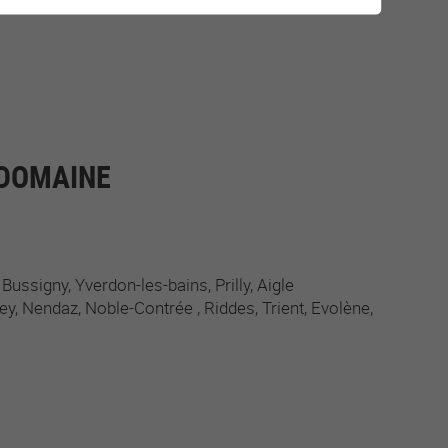
-DOMAINE
Bussigny
Yverdon-les-bains
Prilly
Aigle
ey
Nendaz
Noble-Contrée
Riddes
Trient
Evolène