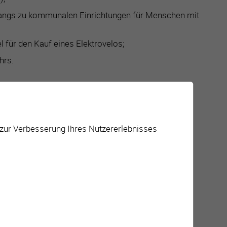
ugangs zu kommunalen Einrichtungen für Menschen mit
 für den Kauf eines Elektrovelos;
hrs.
 zur Verbesserung Ihres Nutzererlebnisses
g.
okalen Medien.