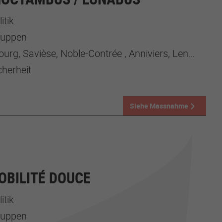
itik
gruppen
g, Savièse, Noble-Contrée , Anniviers, Lens, Evolène
cherheit
Siehe Massnahme
OBILITÉ DOUCE
itik
gruppen