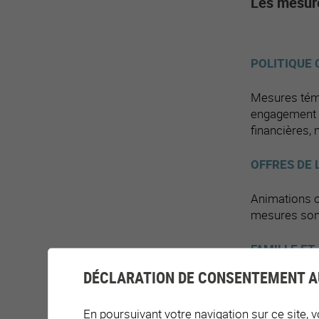
Les mesure
POLITIQUE
Mesures témo
engagement é
financières,
OFFRES DE 
Animations ou
mesures sont
FAMILLE ET
DÉCLARATION DE CONSENTEMENT A
Mesures à ca
étape de vie 
En poursuivant votre navigation sur ce site, v
délivrées au 