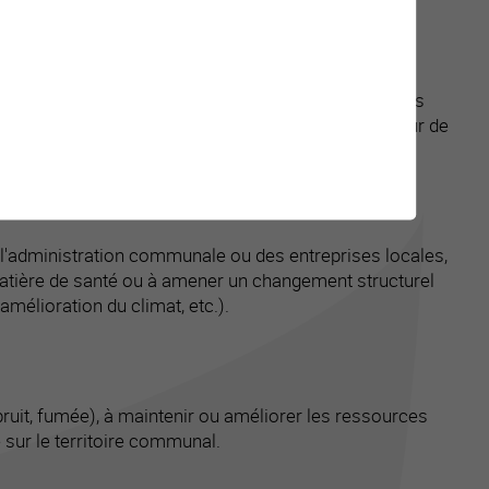
visant à renforcer les compétences des élèves ou des
u sein de l'établissement (réaménagement de la cour de
l'administration communale ou des entreprises locales,
atière de santé ou à amener un changement structurel
amélioration du climat, etc.).
ruit, fumée), à maintenir ou améliorer les ressources
é sur le territoire communal.