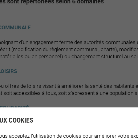
s sont répertoriées selon 6 domaines
 COMMUNALE
ignant d'un engagement ferme des autorités communales en 
crit (modification du règlement communal, charte), modificat
 matérielles ou en personnel) ou changement structurel au s
LOISIRS
 offres de loisirs visant à améliorer la santé des habitants e
 soit accessibles à tous, soit s’adressent à une population s
 SOLIDARITÉ
UX COOKIES
ractère social, cherchant à renforcer les compétences favora
particulière
(petite enfance, grossesse, parentalité, retraite
ous acceptez l'utilisation de cookies pour améliorer votre exp
domicile ou relatives à la sphère privée.