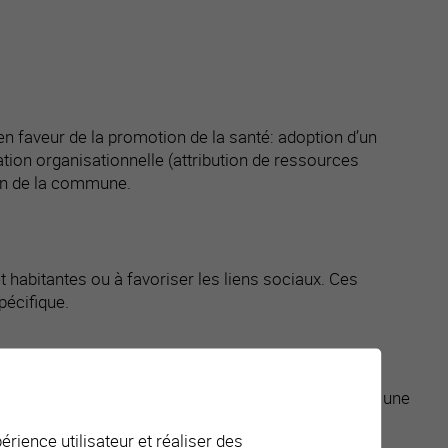
faveur de la promotion de la santé: adoption d’un
ion organisationnelle (attribution de ressources
ein de la commune.
t habitantes ou à favoriser les liens sociaux. Ces
pécifique.
bles à la santé des familles ou faisant référence à une
, etc.). Ce domaine comprend également les mesures
érience utilisateur et réaliser des