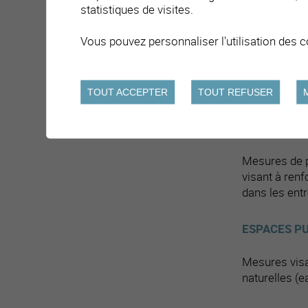
statistiques de visites.
ECOLE
Vous pouvez personnaliser l'utilisation des c
Mesures de p
enseignants 
TOUT ACCEPTER
TOUT REFUSER
récréation, e
SANTÉ AU 
Mesures de p
visant à ren
dans les entr
ESPACES P
Mesures visa
naturelles (e