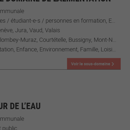
communale
étudiant-e-s / personnes en formation, Employeur-e-s, Enfants, Enseignant-e-s, Seniors, Tout public
nève, Jura, Vaud, Valais
lombey-Muraz, Courtételle, Bussigny, Mont-Noble , Le Vaud
ion, Enfance, Environnement, Famille, Loisirs, Prévention, Santé
Voir le sous-domaine
R DE L’EAU
communale
 public