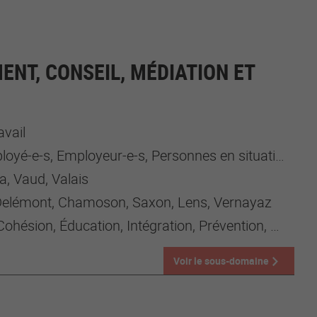
NT, CONSEIL, MÉDIATION ET
avail
-s, Employeur-e-s, Personnes en situation de handicap, Professionnel-le-s de la santé et du social
a, Vaud, Valais
Delémont, Chamoson, Saxon, Lens, Vernayaz
Cohésion, Éducation, Intégration, Prévention, Santé
Voir le sous-domaine