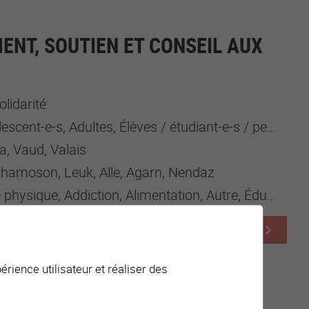
NT, SOUTIEN ET CONSEIL AUX
olidarité
Adultes, Élèves / étudiant-e-s / personnes en formation, Employé-e-s, Enfants, Enseignant-e-s, Parents, Populations migrantes, Professionnel-le-s de la santé et du social, Tout public
a, Vaud, Valais
Chamoson, Leuk, Alle, Agarn, Nendaz
, Addiction, Alimentation, Autre, Éducation, Enfance, Famille, Intégration, Mobilité, Prévention, Santé, Sécurité
Voir le sous-domaine
érience utilisateur et réaliser des