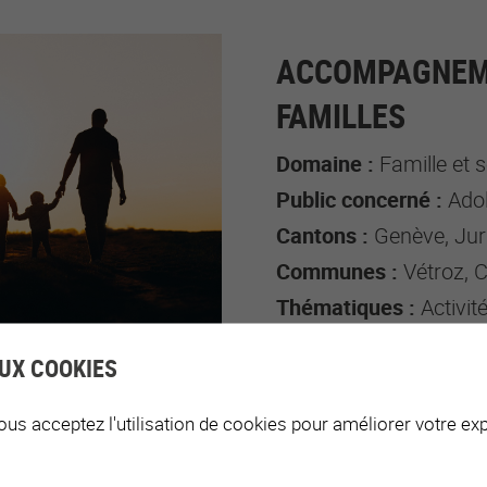
ACCOMPAGNEME
FAMILLES
Domaine :
Famille et s
Public concerné :
Adolescent-e-s, 
Cantons :
Genève, Jur
Communes :
Vétroz, 
Thématiques :
Activité physique
UX COOKIES
ous acceptez l'utilisation de cookies pour améliorer votre exp