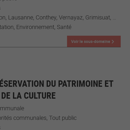
s
ausanne, Conthey, Vernayaz, Grimisuat, Yverdon-les-bains
tation, Environnement, Santé
Voir le sous-domaine
ÉSERVATION DU PATRIMOINE ET
DE LA CULTURE
communale
orités communales, Tout public
s