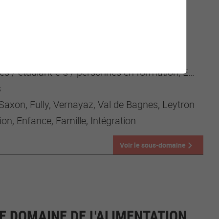
TÉGRATION DES ENFANTS
 étudiant-e-s / personnes en formation, Enfants, Enseignant-e-s, Parents, Populations migrantes
s
Saxon, Fully, Vernayaz, Val de Bagnes, Leytron
on, Enfance, Famille, Intégration
Voir le sous-domaine
E DOMAINE DE L'ALIMENTATION