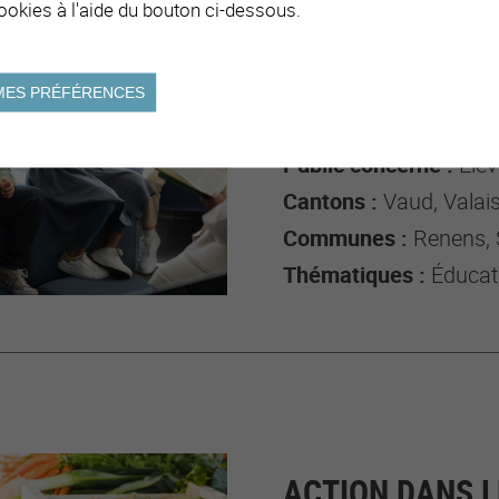
ookies à l'aide du bouton ci-dessous.
ACCUEIL ET IN
ALLOPHONES
MES PRÉFÉRENCES
Domaine :
École
Public concerné :
Élèves /
Cantons :
Vaud, Valai
Communes :
Renens, 
Thématiques :
Éducati
ACTION DANS L