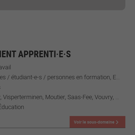
NT APPRENTI·E·S
avail
s / étudiant-e-s / personnes en formation, Employeur-e-s
s
Visperterminen, Moutier, Saas-Fee, Vouvry, Hérémence
 Éducation
Voir le sous-domaine