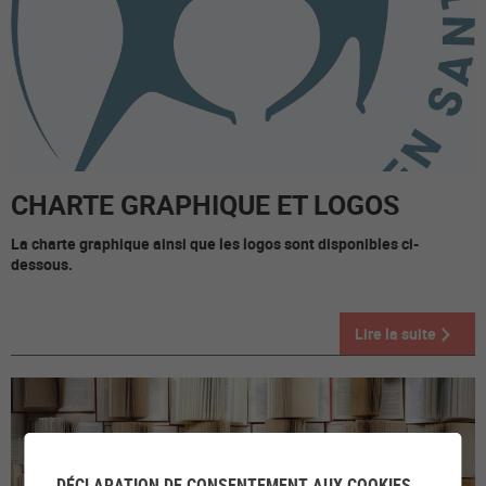
CHARTE GRAPHIQUE ET LOGOS
La charte graphique ainsi que les logos sont disponibles ci-
dessous.
Lire la suite
DÉCLARATION DE CONSENTEMENT AUX COOKIES