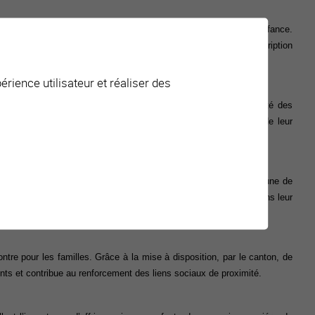
nt communal en faveur de la santé dès la petite enfance.
ge préscolaire un espace de mouvement libre, gratuit et sans inscription
vité physique et aux rencontres.
érience utilisateur et réaliser des
 une
démarch
e de prévention précoce et de promotion de l’égalité des
ement
adapté à leur âge, tout en
favoris
ant le développement de leur
e souligne
Didier
Godmé
, secrétaire général adjoint de la commune de
ité en extérieur
étant
limitée
en raison de la météo, nous souhaitions leur
ontre pour les familles. Grâce à la mise
à disposition
,
par le canton
,
de
nts et contribue au renforcement des liens sociaux de proximité.