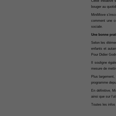
Cette initiativ
bouger au quoti
MiniMove
s’insc
comment une coll
sociale.
Une bonne prat
Selon les élémen
enfants et
autan
Pour
Didier
God
Il
souligne
égal
mesure de mettre
Plus largement,
programme depu
En définitive,
Mi
ainsi que sur l’u
Toutes les info