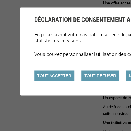
Une offre acces
À Chêne-Bour
DÉCLARATION DE CONSENTEMENT A
Développé
par
l
préalable.
Il off
En poursuivant votre navigation sur ce site, v
Encourager le
statistiques de visites.
Mis en place a
chances. Le dis
Vous pouvez personnaliser l'utilisation des c
motricité, de le
Une réponse co
TOUT ACCEPTER
TOUT REFUSER
Pour la commune
Chêne-Bourg, « 
proposer quelq
Un
espace
de r
Au-delà d
e sa d
cette infrastruct
Une
initiative 