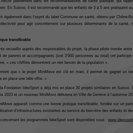
e s’inscrit pleinement dans les recommandations de santé publique, qui
rappe
dien.
En Suisse, il est recommandé que les enfants de
3 à 5 ans
pratiquent a
rit également dans l’esprit du label Commune en santé, obtenu par Chêne-Bourg
ectivité peut agir concrètement sur plusieurs déterminants de la santé, no
ique transférable
ts recueillis auprès des responsables du projet, la phase pilote menée entr
t de parents et accompagnants (soit 3’000 personnes
au total
)
ont p
articip
mé
,
« ces chiffres démontrent un réel besoin de la population ».
ement que « le projet
MiniMove
est clé en main, il permet de gagner un tem
 en place une telle offre. »
 la Fondation
IdéeSport
a déjà mis en place 30 projets similaires en Suisse.
is 2023 et un nouveau
M
ini
Move
débutera en Ville de Genève à l’automne 20
niMove
apparaît comme une bonne pratique transférable, fondée sur un parte
tilisation d’infrastructures existantes au service du bien-être des enfants et de
s concernant les programmes
IdéeSport
sont disponibles sous :
www.ideesport