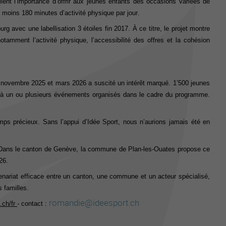
llent
l’importance d’offrir aux jeunes enfants des occasions variées de
u moins 180 minutes
d’activité physique par jour.
 avec une labellisation 3 étoiles fin 2017. À ce titre, le projet montre
tamment l’activité physique, l’accessibilité des offres et la cohésion
e novembre 2025 et mars 2026 a suscité un intérêt marqué.
1’500
jeunes
é à un ou plusieurs événements organ
isés
dans
le
cadre du programme.
ps précieux. Sans l’appui d’Idée Sport, nous n’aurions jamais été en
 Dans le canton de Genève
, la commune de Plan-les-Ouates propose ce
26.
nariat efficace entre un
canton, une
commune et un acteur spécialisé,
s familles.
romandie@ideesport.ch
.ch
/
fr
- contact :