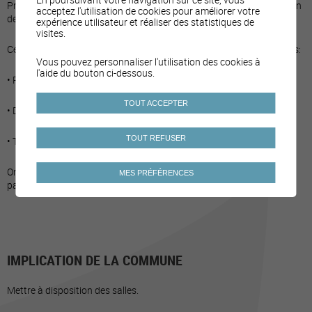
Proposer des conférences sur le thème de la prévention et promotion
acceptez l'utilisation de cookies pour améliorer votre
de la santé, intégration, action sociale, etc.
expérience utilisateur et réaliser des statistiques de
visites.
Ces conférences et soirées peuvent se faire selon différents modèles:
Vous pouvez personnaliser l'utilisation des cookies à
l'aide du bouton ci-dessous.
• Projection de film ;
TOUT ACCEPTER
• Débat ;
TOUT REFUSER
• Témoignage.
Organisation d'une garderie pour les enfants afin de permettre aux
MES PRÉFÉRENCES
parents et familles monoparentales d'y participer.
IMPLICATION DE LA COMMUNE
Mettre à disposition des salles.