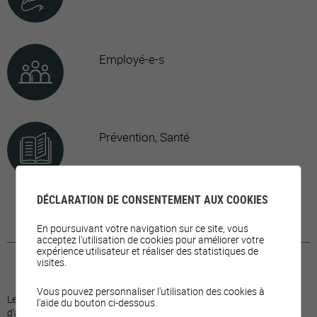
Employé-e-s
Prévention, Santé
DÉCLARATION DE CONSENTEMENT AUX COOKIES
En poursuivant votre navigation sur ce site, vous
acceptez l'utilisation de cookies pour améliorer votre
expérience utilisateur et réaliser des statistiques de
visites.
Vous pouvez personnaliser l'utilisation des cookies à
Les cours SUVA, réalisés sous forme de module, permettent
l'aide du bouton ci-dessous.
d'améliorer la sécurité, organiser des séances d'information pour les