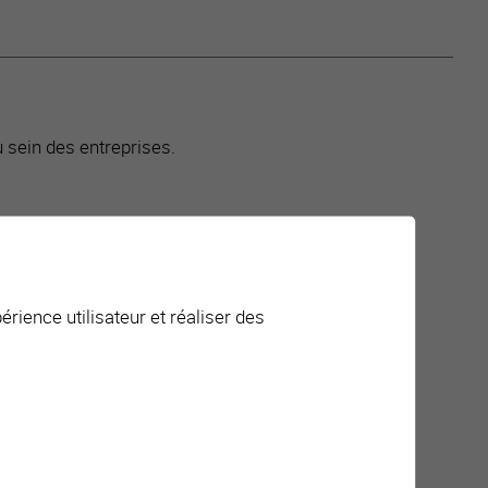
 sein des entreprises.
·s et les apprenti·e·s (ex : Ready4life).
érience utilisateur et réaliser des