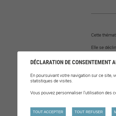
Cette thémat
Elle se décli
La mise en
DÉCLARATION DE CONSENTEMENT A
La mise en
En poursuivant votre navigation sur ce site, v
statistiques de visites.
Vous pouvez personnaliser l'utilisation des c
IMPLIC
TOUT ACCEPTER
TOUT REFUSER
Mettre en pl