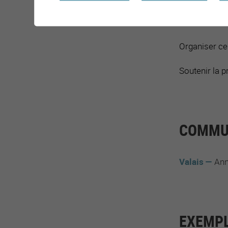
Soutenir les 
Organiser ce
Soutenir la 
COMMUN
Valais
Ann
EXEMPL