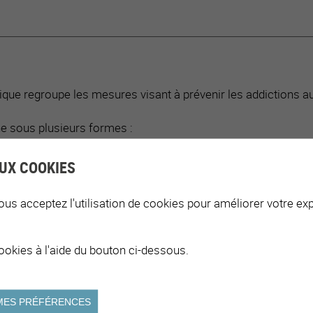
ique regroupe les mesures visant à prévenir les addictions au
ne sous plusieurs formes :
 place d’une politique de prévention ;
UX COOKIES
 place de programmes de coaching pour les collaborateur·trice
ous acceptez l'utilisation de cookies pour améliorer votre exp
ookies à l'aide du bouton ci-dessous.
ATION DE LA COMMUNE
MES PRÉFÉRENCES
ace la mesure.