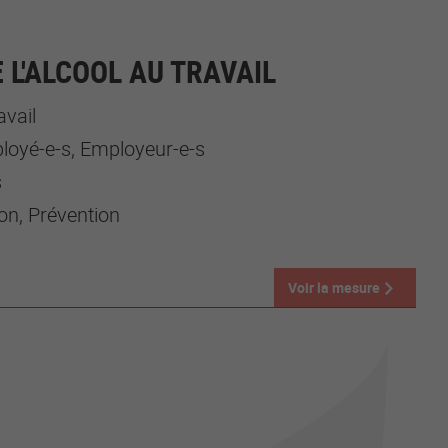
 L'ALCOOL AU TRAVAIL
avail
loyé-e-s, Employeur-e-s
s
on, Prévention
Voir la mesure