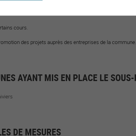
collaborateur·trice·s.
rtains cours.
promotion des projets auprès des entreprises de la commune
ES AYANT MIS EN PLACE LE SOUS
iviers
ES DE MESURES