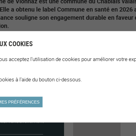
 de Vionnaz est une commune du Chablais valaisa
 Elle a obtenu le label Commune en santé en 2026 av
ance souligne son engagement durable en faveur de
ion.
UX COOKIES
ous acceptez l'utilisation de cookies pour améliorer votre exp
2026
ookies à l'aide du bouton ci-dessous.
1ère labellisation
MES PRÉFÉRENCES
2026
nier renouvellement