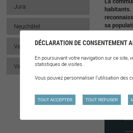
La commune
Jura
habitants.
reconnaiss
sa populat
Neuchâtel
DÉCLARATION DE CONSENTEMENT A
Valais
En poursuivant votre navigation sur ce site, v
statistiques de visites.
Vaud
Vous pouvez personnaliser l'utilisation des c
TOUT ACCEPTER
TOUT REFUSER
Der