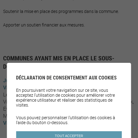
Soutenir la mise en place des programmes dans la commune.
Apporter un soutien financier aux mesures.
COMMUNES AYANT MIS EN PLACE LE SOUS-
DOMAINE
DÉCLARATION DE CONSENTEMENT AUX COOKIES
Jura
Moutier
Valais
Chippis
Anniviers
Conthey
Sierre
Hérémence
En poursuivant votre navigation sur ce site, vous
Leukerbad
Nendaz
Saas-Fee
Saxon
Noble-Contrée
acceptez l'utilisation de cookies pour améliorer votre
expérience utilisateur et réaliser des statistiques de
Viège
Visperterminen
Vouvry
Riddes
Fully
Chalais
Leuk
visites.
Evolène
Savièse
Grône
Fiesch
Val de Bagnes
Crans-
Montana
Leytron
Orsières
Vous pouvez personnaliser l'utilisation des cookies à
Vaud
Château-d'Oex
Bussigny
Pully
l'aide du bouton ci-dessous.
TOUT ACCEPTER