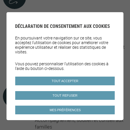
Activités de promotion de la culture pour
DÉCLARATION DE CONSENTEMENT AUX COOKIES
tous et toutes
Activités pour les aîné·e·s
En poursuivant votre navigation sur ce site, vous
acceptez l'utilisation de cookies pour améliorer votre
Activités/cours/événements physiques et
expérience utilisateur et réaliser des statistiques de
visites.
sportifs
Activités/fêtes/manifestations autour de
Vous pouvez personnaliser l'utilisation des cookies à
l'aide du bouton ci-dessous.
la mobilité
TOUT ACCEPTER
FAMILLE ET SOLIDARITÉ
TOUT REFUSER
MES PRÉFÉRENCES
Accompagnement, soutien et conseil aux
familles