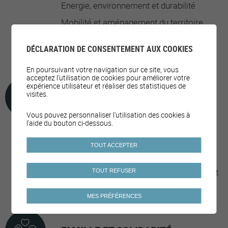
Energie, environnement et durabilité
Mobilité et aménagement du territoire
Soutien aux sociétés et associations
DÉCLARATION DE CONSENTEMENT AUX COOKIES
locales
En poursuivant votre navigation sur ce site, vous
acceptez l'utilisation de cookies pour améliorer votre
expérience utilisateur et réaliser des statistiques de
visites.
OFFRES DE LOISIRS
Vous pouvez personnaliser l'utilisation des cookies à
l'aide du bouton ci-dessous.
Activités pour la jeunesse
TOUT ACCEPTER
Activités pour les aîné·e·s
Activités/cours/événements physiques et
TOUT REFUSER
sportifs
MES PRÉFÉRENCES