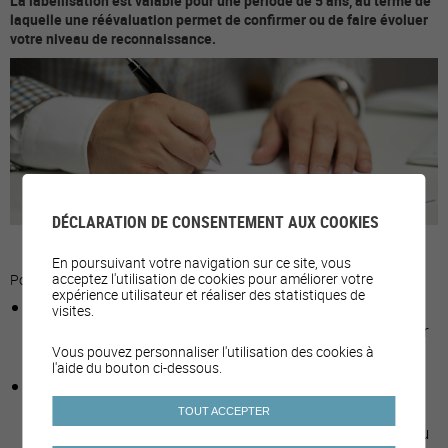
La labellisation est valable pour une période de 5 ans, au terme de
laquelle une réévaluation permet de confirmer ou de faire évoluer
votre niveau de reconnaissance.
DÉCLARATION DE CONSENTEMENT AUX COOKIES
En poursuivant votre navigation sur ce site, vous
acceptez l'utilisation de cookies pour améliorer votre
Pour obtenir le label, une commune doit:
expérience utilisateur et réaliser des statistiques de
S'engager dans une labellisation partagée par la
visites.
majorité de la Municipalité, engagement formalisé par
l'envoi d'une lettre de confirmation.
Vous pouvez personnaliser l'utilisation des cookies à
l'aide du bouton ci-dessous.
Mettre à disposition du temps et des ressources
humaines pour l'élaboration du projet (collaboration
TOUT ACCEPTER
avec l’organisme de labellisation, défense du projet au