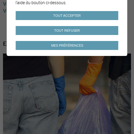
l'aide du bouton ci-dessous.
Valais
Monthey
Fully
Savièse
Vernayaz
Vaud
Renens
Tévenon
TOUT ACCEPTER
TOUT REFUSER
EXEMPLES DE MESURES
MES PRÉFÉRENCES