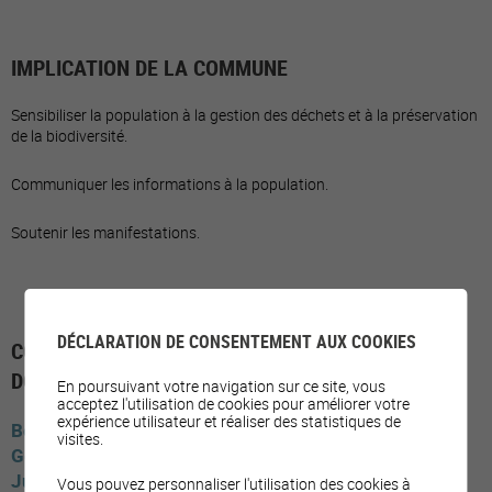
IMPLICATION DE LA COMMUNE
Sensibiliser la population à la gestion des déchets et à la préservation
de la biodiversité.
Communiquer les informations à la population.
Soutenir les manifestations.
DÉCLARATION DE CONSENTEMENT AUX COOKIES
COMMUNES AYANT MIS EN PLACE LE SOUS-
DOMAINE
En poursuivant votre navigation sur ce site, vous
acceptez l'utilisation de cookies pour améliorer votre
expérience utilisateur et réaliser des statistiques de
Berne
Reconvilier
visites.
Genève
Chêne-Bourg
Onex
Chêne-Bougeries
Jura
Cornol
Courgenay
Delémont
Vous pouvez personnaliser l'utilisation des cookies à