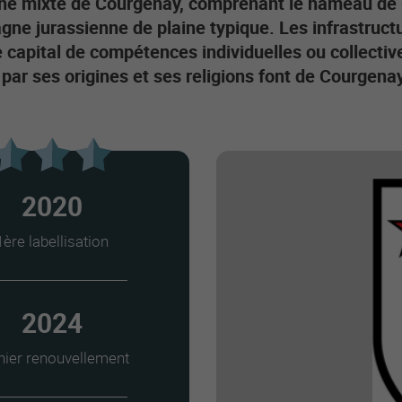
e mixte de Courgenay, comprenant le hameau de C
ne jurassienne de plaine typique. Les infrastructur
e capital de compétences individuelles ou collective
e par ses origines et ses religions font de Courgena
2020
1ère labellisation
2024
nier renouvellement