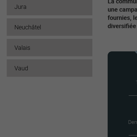
La commun
Jura
une campag
fournies, l
diversifié
Neuchâtel
Valais
Vaud
Der