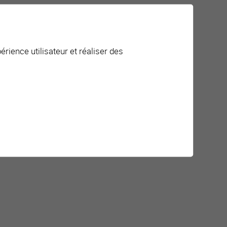
érience utilisateur et réaliser des
ctivités pour les aîné·e·s
ourses populaires