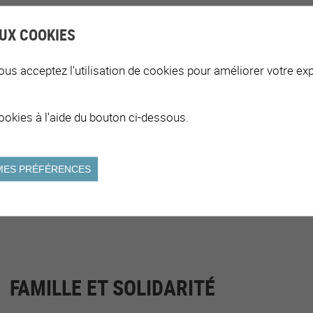
UX COOKIES
ous acceptez l'utilisation de cookies pour améliorer votre exp
OFFRES DE LOISIRS
ookies à l'aide du bouton ci-dessous.
Activités pour la jeunesse
A
Activités/cours/événements physiques et sportifs
C
MES PRÉFÉRENCES
Prévention des addictions et comportements à risques
en milieu sportif/festif
FAMILLE ET SOLIDARITÉ