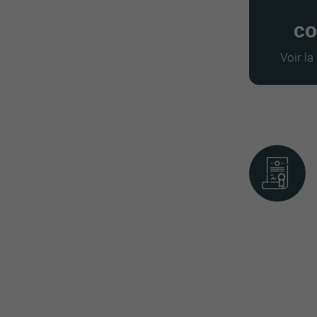
co
Voir l