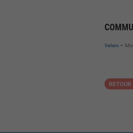
COMMUN
Valais
Mo
RETOUR 