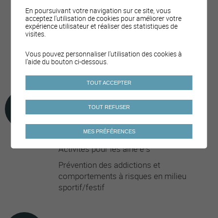
Action dans le domaine de l'alimentation
En poursuivant votre navigation sur ce site, vous
acceptez l'utilisation de cookies pour améliorer votre
Energie, environnement et durabilité
expérience utilisateur et réaliser des statistiques de
visites.
Politique communale de la petite enfance
Soutien aux sociétés et associations
Vous pouvez personnaliser l'utilisation des cookies à
l'aide du bouton ci-dessous.
locales
TOUT ACCEPTER
OFFRES DE LOISIRS
TOUT REFUSER
MES PRÉFÉRENCES
Activités pour les aîné·e·s
Prévention des addictions et
comportements à risques en milieu
sportif/festif