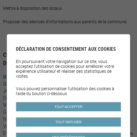
Mettre à disposition des locaux.
Proposer des séances d’informations aux parents de la commune.
DÉCLARATION DE CONSENTEMENT AUX COOKIES
COMMUNES AYANT MIS EN PLACE LE SOUS-
En poursuivant votre navigation sur ce site, vous
DOMAINE
acceptez l'utilisation de cookies pour améliorer votre
expérience utilisateur et réaliser des statistiques de
visites.
Berne
Reconvilier
Valbirse
Genève
Chêne-Bourg
Onex
Chêne-Bougeries
Meinier
Vous pouvez personnaliser l'utilisation des cookies à
Jura
Rossemaison
Courgenay
Alle
Boncourt
l'aide du bouton ci-dessous.
Delémont
Moutier
Valais
Sion
Anniviers
Chamoson
Conthey
Sierre
TOUT ACCEPTER
Grimisuat
Hérémence
Icogne
Lens
Martigny
Monthey
Nendaz
Saas-Fee
Vétroz
Noble-Contrée
Viège
TOUT REFUSER
Visperterminen
Vouvry
Riddes
Fully
Chalais
Leuk
Evolène
Vernayaz
Fiesch
Val de Bagnes
Crans-Montana