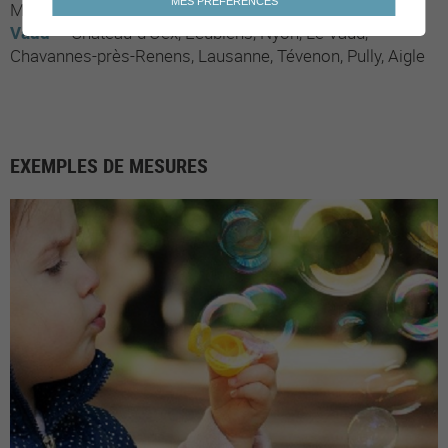
MES PRÉFÉRENCES
Mont-Noble
Agarn
Orsières
Vaud
Château-d'Oex
Ecublens
Nyon
Le Vaud
Chavannes-près-Renens
Lausanne
Tévenon
Pully
Aigle
EXEMPLES DE MESURES