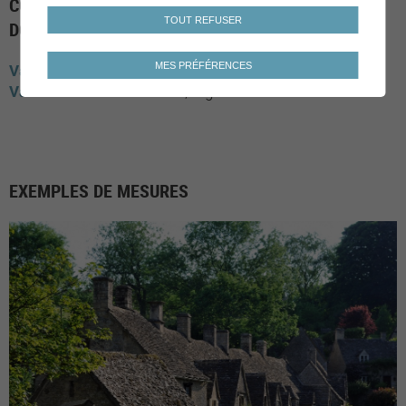
COMMUNES AYANT MIS EN PLACE LE SOUS-
TOUT REFUSER
DOMAINE
MES PRÉFÉRENCES
Valais
Noble-Contrée
Chalais
Crans-Montana
Vaud
Yverdon-les-bains
Aigle
EXEMPLES DE MESURES