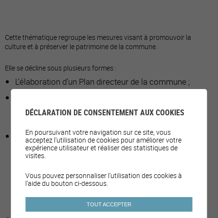
Cette thématique regroupe les mesures visant à promouvoir la
culture et à préserver le patrimoine de la commune.
Elle se décline sous plusieurs formes :
L’élaboration d’un Plan directeur de la commune ;
La définition et l’allocation de montants aux différents
travaux de rénovation et d’entretien des bâtiments
DÉCLARATION DE CONSENTEMENT AUX COOKIES
communaux.
En poursuivant votre navigation sur ce site, vous
La mise en place d’une Commission chargé de
acceptez l'utilisation de cookies pour améliorer votre
recueillir des témoignages concernant le passé de la
expérience utilisateur et réaliser des statistiques de
visites.
commune.
Vous pouvez personnaliser l'utilisation des cookies à
l'aide du bouton ci-dessous.
TOUT ACCEPTER