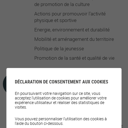
de promotion de la culture
Actions pour promouvoir l’activité
physique et sportive
Energie, environnement et durabilité
Mobilité et aménagement du territoire
Politique de la jeunesse
Promotion de la santé et qualité de vie
DÉCLARATION DE CONSENTEMENT AUX COOKIES
OFFRES DE LOISIRS
En poursuivant votre navigation sur ce site, vous
acceptez l'utilisation de cookies pour améliorer votre
expérience utilisateur et réaliser des statistiques de
Activités pour la jeunesse
visites.
Activités pour les aîné·e·s
Vous pouvez personnaliser l'utilisation des cookies à
l'aide du bouton ci-dessous.
Activités/cours/événements physiques et