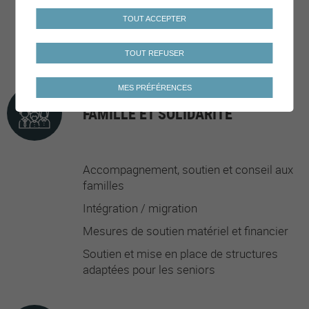
sportifs
TOUT ACCEPTER
Activités/fêtes/manifestations autour de
la mobilité
TOUT REFUSER
MES PRÉFÉRENCES
FAMILLE ET SOLIDARITÉ
Accompagnement, soutien et conseil aux
familles
Intégration / migration
Mesures de soutien matériel et financier
Soutien et mise en place de structures
adaptées pour les seniors