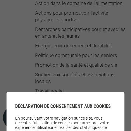
Action dans le domaine de l'alimentation
Actions pour promouvoir l’activité
physique et sportive
Démarches participatives pour et avec les
enfants et les jeunes
Energie, environnement et durabilité
Politique communale pour les seniors
Promotion de la santé et qualité de vie
Soutien aux sociétés et associations
locales
Travail social
DÉCLARATION DE CONSENTEMENT AUX COOKIES
OFFRES DE LOISIRS
En poursuivant votre navigation sur ce site, vous
acceptez l'utilisation de cookies pour améliorer votre
expérience utilisateur et réaliser des statistiques de