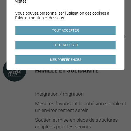
visites.
Activités de promotion de la culture pour
Vous pouvez personnaliser l'utilisation des cookies à
tous et toutes
l'aide du bouton ci-dessous.
Activités pour la jeunesse
TOUT ACCEPTER
Activités/cours/événements physiques et
sportifs
TOUT REFUSER
MES PRÉFÉRENCES
FAMILLE ET SOLIDARITÉ
Intégration / migration
Mesures favorisant la cohésion sociale et
un environnement serein
Soutien et mise en place de structures
adaptées pour les seniors