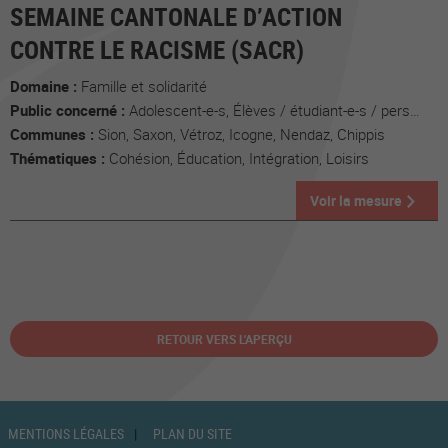
SEMAINE CANTONALE D’ACTION
CONTRE LE RACISME (SACR)
Domaine :
Famille et solidarité
Public concerné :
Adolescent-e-s, Élèves / étudiant-e-s / personnes en formation, Enfants, Tout public
Communes :
Sion, Saxon, Vétroz, Icogne, Nendaz, Chippis
Thématiques :
Cohésion, Éducation, Intégration, Loisirs
Voir la mesure
RETOUR VERS L'APERÇU
MENTIONS LÉGALES
PLAN DU SITE