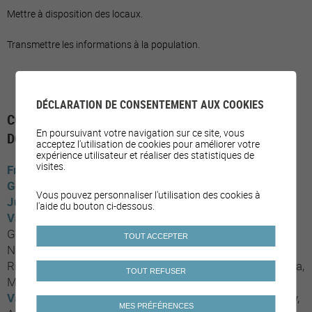
Mettre à disposition des locaux.
Transmettre les informations à la population.
DÉCLARATION DE CONSENTEMENT AUX COOKIES
COMMUNES AYANT MIS EN PLACE LE SOUS-
En poursuivant votre navigation sur ce site, vous
DOMAINE
acceptez l'utilisation de cookies pour améliorer votre
expérience utilisateur et réaliser des statistiques de
visites.
Fribourg
Estavayer
Genève
Onex
Vous pouvez personnaliser l'utilisation des cookies à
Jura
Courtételle
Moutier
l'aide du bouton ci-dessous.
Valais
Chippis
Conthey
Collombey-Muraz
Sierre
Grimisuat
Icogne
Lens
Leukerbad
Martigny
Monthey
TOUT ACCEPTER
Nendaz
Saxon
Vétroz
Noble-Contrée
Viège
Vouvry
Riddes
Savièse
Vernayaz
Val de Bagnes
Crans-Montana
TOUT REFUSER
Mont-Noble
Orsières
Vaud
Nyon
Renens
Bussigny
Yverdon-les-bains
Pully
MES PRÉFÉRENCES