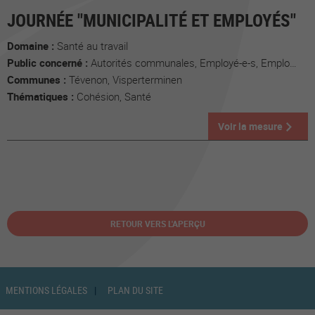
JOURNÉE "MUNICIPALITÉ ET EMPLOYÉS"
Domaine :
Santé au travail
Public concerné :
Autorités communales, Employé-e-s, Employeur-e-s
Communes :
Tévenon, Visperterminen
Thématiques :
Cohésion, Santé
Voir la mesure
RETOUR VERS L'APERÇU
MENTIONS LÉGALES
PLAN DU SITE