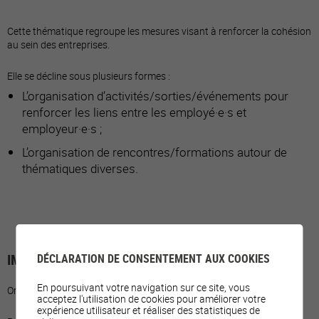
Cette thématique regroupe les mesures visant à renforcer la cohésion
au sein des entreprises.
Elle se décline sous plusieurs formes :
L’organisation d’activités/sorties/événements pour
renforcer les liens entre les employé·e·s et
employeur·e·s ;
L’organisation de rencontres/formations autour de
thématiques diverses.
IMPLICATION DE LA COMMUNE
DÉCLARATION DE CONSENTEMENT AUX COOKIES
En poursuivant votre navigation sur ce site, vous
Organiser les sorties/événements/rencontres.
acceptez l'utilisation de cookies pour améliorer votre
expérience utilisateur et réaliser des statistiques de