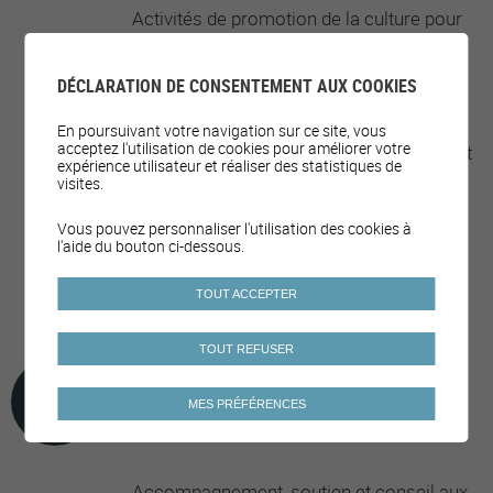
Activités de promotion de la culture pour
tous et toutes
Activités pour la jeunesse
DÉCLARATION DE CONSENTEMENT AUX COOKIES
Activités pour les aîné·e·s
En poursuivant votre navigation sur ce site, vous
acceptez l'utilisation de cookies pour améliorer votre
Activités/cours/événements physiques et
expérience utilisateur et réaliser des statistiques de
sportifs
visites.
Courses populaires
Vous pouvez personnaliser l'utilisation des cookies à
l'aide du bouton ci-dessous.
Prévention des addictions et
comportements à risques en milieu
TOUT ACCEPTER
sportif/festif
TOUT REFUSER
FAMILLE ET SOLIDARITÉ
MES PRÉFÉRENCES
Accompagnement, soutien et conseil aux