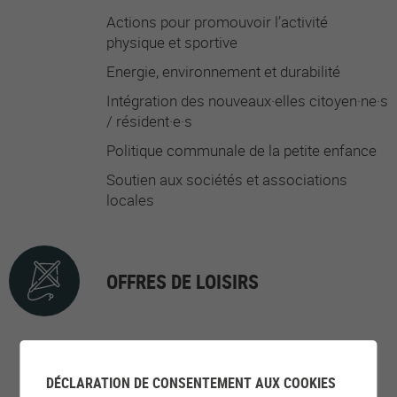
Actions pour promouvoir l’activité
physique et sportive
Energie, environnement et durabilité
Intégration des nouveaux·elles citoyen·ne·s
/ résident·e·s
Politique communale de la petite enfance
Soutien aux sociétés et associations
locales
OFFRES DE LOISIRS
Activités pour la jeunesse
Activités pour les aîné·e·s
DÉCLARATION DE CONSENTEMENT AUX COOKIES