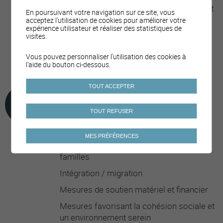
Activités/cours/événements physiques et
En poursuivant votre navigation sur ce site, vous
sportifs
acceptez l'utilisation de cookies pour améliorer votre
expérience utilisateur et réaliser des statistiques de
Prévention des addictions et
visites.
comportements à risques en milieu
Vous pouvez personnaliser l'utilisation des cookies à
sportif/festif
l'aide du bouton ci-dessous.
TOUT ACCEPTER
FAMILLE ET SOLIDARITÉ
TOUT REFUSER
MES PRÉFÉRENCES
Accompagnement, soutien et conseil aux
familles
Intégration / migration
Mesures de soutien matériel et financier
Mesures favorisant la cohésion sociale et
un environnement serein