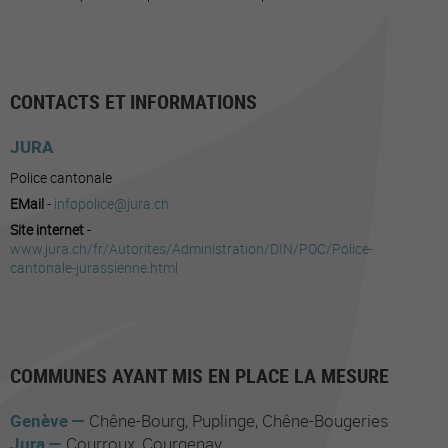
CONTACTS ET INFORMATIONS
JURA
Police cantonale
EMail
-
infopolice@jura.ch
Site internet
-
www.jura.ch/fr/Autorites/Administration/DIN/POC/Police-
cantonale-jurassienne.html
COMMUNES AYANT MIS EN PLACE LA MESURE
Genève
Chêne-Bourg
Puplinge
Chêne-Bougeries
Jura
Courroux
Courgenay