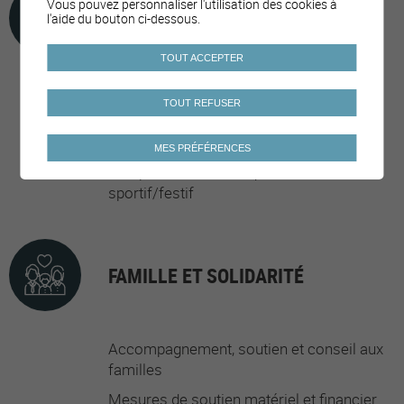
Vous pouvez personnaliser l'utilisation des cookies à
OFFRES DE LOISIRS
l'aide du bouton ci-dessous.
TOUT ACCEPTER
Activités pour la jeunesse
TOUT REFUSER
Activités pour les aîné·e·s
Prévention des addictions et
MES PRÉFÉRENCES
comportements à risques en milieu
sportif/festif
FAMILLE ET SOLIDARITÉ
Accompagnement, soutien et conseil aux
familles
Mesures de soutien matériel et financier