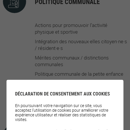
POLITIQUE COMMUNALE
Actions pour promouvoir l’activité
physique et sportive
Intégration des nouveaux·elles citoyen·ne·s
/ résident·e·s
Mérites communaux / distinctions
communales
Politique communale de la petite enfance
Promotion de la santé et qualité de vie
Soutien aux sociétés et associations
DÉCLARATION DE CONSENTEMENT AUX COOKIES
locales
En poursuivant votre navigation sur ce site, vous
Travail social
acceptez l'utilisation de cookies pour améliorer votre
expérience utilisateur et réaliser des statistiques de
visites.